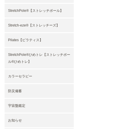
StretchPole®︎【ストレッチポール】
Stretch-eze®︎【ストレッチーズ】
Pilates【ピラティス】
StretchPole®︎ひめトレ【ストレッチポー
ル®︎ひめトレ】
カラーセラピー
防災備蓄
宇宙盤鑑定
お知らせ