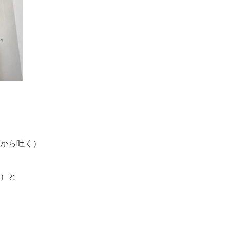
から吐く）
）と