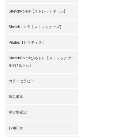
StretchPole®︎【ストレッチポール】
Stretch-eze®︎【ストレッチーズ】
Pilates【ピラティス】
StretchPole®︎ひめトレ【ストレッチポー
ル®︎ひめトレ】
カラーセラピー
防災備蓄
宇宙盤鑑定
お知らせ