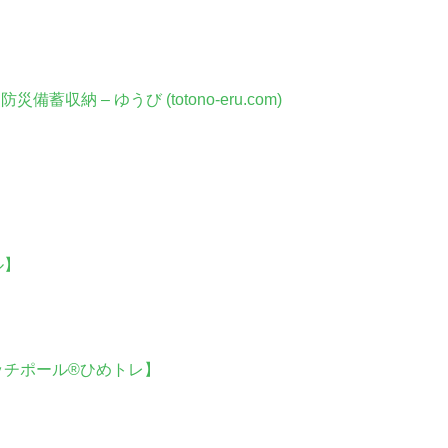
収納 – ゆうび (totono-eru.com)
ル】
】
トレッチポール®︎ひめトレ】