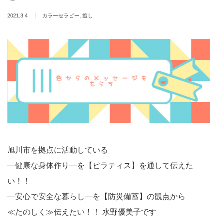
2021.3.4
カラーセラピー
,
癒し
旭川市を拠点に活動している
―健康な身体作り―を【ピラティス】を通して伝えた
い！！
―安心で安全な暮らし―を【防災備蓄】の観点から
≪たのしく≫伝えたい！！ 水野優美子です